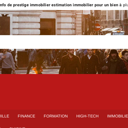
o de prestige immobilier estimation immobilier pour un bien à plus d
ILLE
FINANCE
FORMATION
HIGH-TECH
IMMOBILI