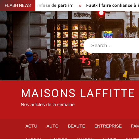
Skip
ue le fermier refuse de partir ?
FLASH NEWS
Faut-il faire confiance à inf
to
content
Search
MAISONS LAFFITTE
Nos articles de la semaine
ACTU
AUTO
BEAUTÉ
ENTREPRISE
FAM