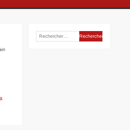
Rechercher :
ain
la