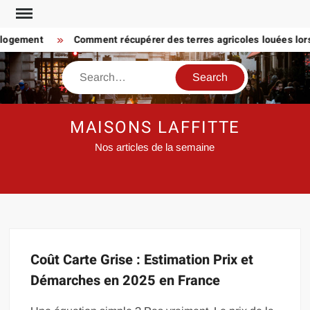
Skip
to
 logement
Comment récupérer des terres agricoles louées lorsq
content
Search
MAISONS LAFFITTE
Nos articles de la semaine
Coût Carte Grise : Estimation Prix et
Démarches en 2025 en France