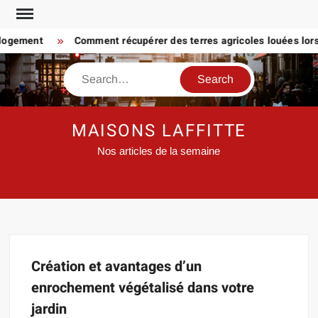
Skip
to
 logement
Comment récupérer des terres agricoles louées lorsq
content
Search
MAISONS LAFFITTE
Nos articles de la semaine
Création et avantages d’un
enrochement végétalisé dans votre
jardin