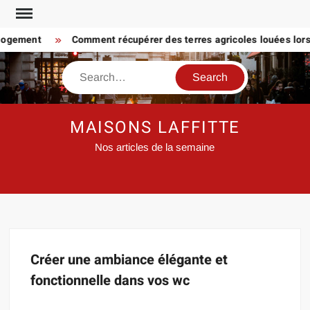
Skip
to
 logement
Comment récupérer des terres agricoles louées lorsq
content
Search
MAISONS LAFFITTE
Nos articles de la semaine
Créer une ambiance élégante et
fonctionnelle dans vos wc