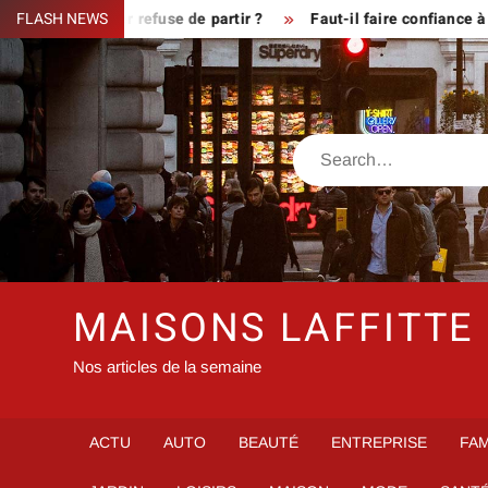
Skip
sque le fermier refuse de partir ?
FLASH NEWS
Faut-il faire confiance à i
to
content
Search
MAISONS LAFFITTE
Nos articles de la semaine
ACTU
AUTO
BEAUTÉ
ENTREPRISE
FAM