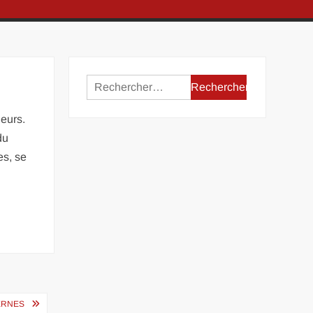
Rechercher :
leurs.
du
es, se
ERNES