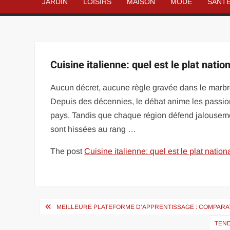
JARDIN
LOISIRS
MAISON
MODE
SANT
Cuisine italienne: quel est le plat nationa
Aucun décret, aucune règle gravée dans le marbre 
Depuis des décennies, le débat anime les passionn
pays. Tandis que chaque région défend jalousemen
sont hissées au rang …
The post
Cuisine italienne: quel est le plat national
Navigation
MEILLEURE PLATEFORME D’APPRENTISSAGE : COMPARATI
de
TEND