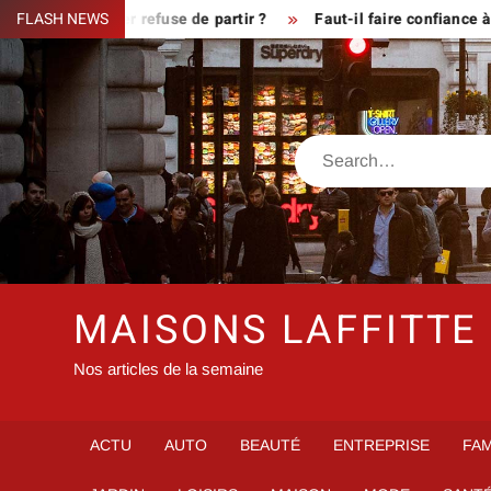
Skip
sque le fermier refuse de partir ?
FLASH NEWS
Faut-il faire confiance à i
to
content
Search
MAISONS LAFFITTE
Nos articles de la semaine
ACTU
AUTO
BEAUTÉ
ENTREPRISE
FAM