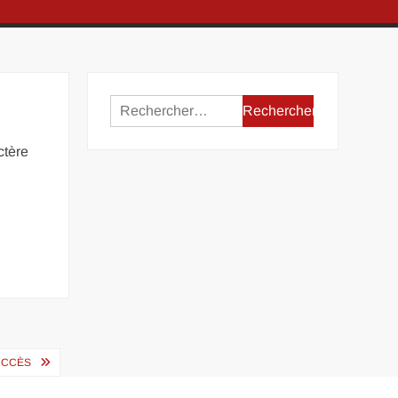
Rechercher :
ctère
UCCÈS