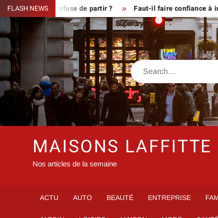
Skip
ue le fermier refuse de partir ?
FLASH NEWS
Faut-il faire confiance à inf
to
content
Search
MAISONS LAFFITTE
Nos articles de la semaine
ACTU
AUTO
BEAUTÉ
ENTREPRISE
FAM