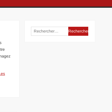
Rechercher :
s
tre
énagez
Les