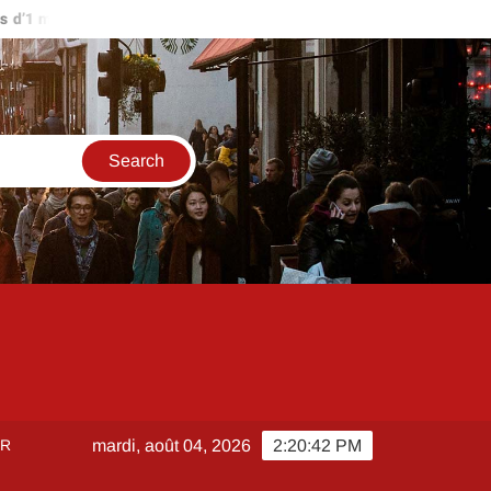
’1 million d’euros ?
Comment créer et sécuriser votre accès su
ER
mardi, août 04, 2026
2:20:42 PM