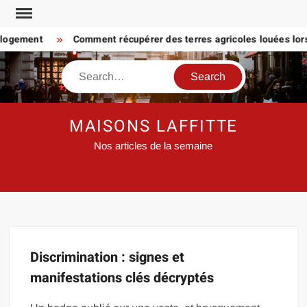
Skip
to
 logement
Comment récupérer des terres agricoles louées lorsq
content
Search
MAISONS LAFFITTE
Nos articles de la semaine
Discrimination : signes et
manifestations clés décryptés