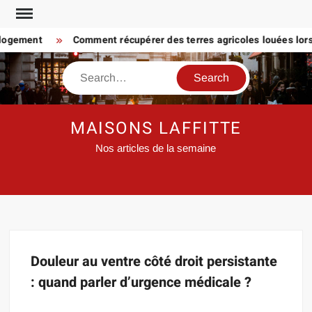
Skip
to
 logement
Comment récupérer des terres agricoles louées lorsq
content
Search
MAISONS LAFFITTE
Nos articles de la semaine
Douleur au ventre côté droit persistante
: quand parler d’urgence médicale ?