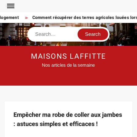
Skip
to
 logement
Comment récupérer des terres agricoles louées lorsq
content
Search
MAISONS LAFFITTE
Nos articles de la semaine
Empêcher ma robe de coller aux jambes
: astuces simples et efficaces !