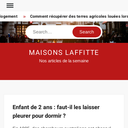
Skip
to
 logement
Comment récupérer des terres agricoles louées lorsq
content
Search
MAISONS LAFFITTE
Nos articles de la semaine
Enfant de 2 ans : faut-il les laisser
pleurer pour dormir ?