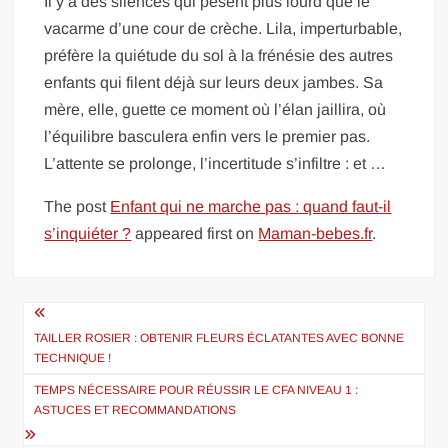
Il y a des silences qui pèsent plus lourd que le
vacarme d’une cour de crèche. Lila, imperturbable,
préfère la quiétude du sol à la frénésie des autres
enfants qui filent déjà sur leurs deux jambes. Sa
mère, elle, guette ce moment où l’élan jaillira, où
l’équilibre basculera enfin vers le premier pas.
L’attente se prolonge, l’incertitude s’infiltre : et …
The post
Enfant qui ne marche pas : quand faut-il
s’inquiéter ?
appeared first on
Maman-bebes.fr
.
Navigation
de
TAILLER ROSIER : OBTENIR FLEURS ÉCLATANTES AVEC BONNE
TECHNIQUE !
l’article
TEMPS NÉCESSAIRE POUR RÉUSSIR LE CFA NIVEAU 1 :
ASTUCES ET RECOMMANDATIONS