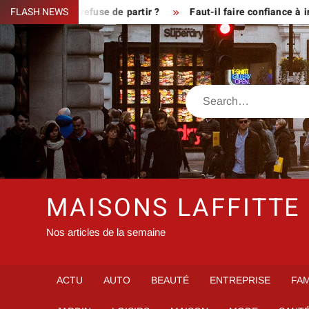
Skip
ue le fermier refuse de partir ?
FLASH NEWS
Faut-il faire confiance à inf
to
content
Search
MAISONS LAFFITTE
Nos articles de la semaine
ACTU
AUTO
BEAUTÉ
ENTREPRISE
FAM