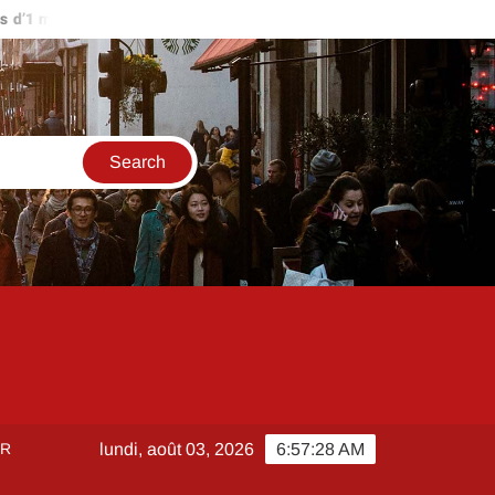
’1 million d’euros ?
Comment créer et sécuriser votre accès su
ER
lundi, août 03, 2026
6:57:29 AM