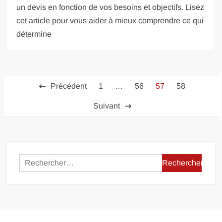
un devis en fonction de vos besoins et objectifs. Lisez
cet article pour vous aider à mieux comprendre ce qui
détermine
Pagination
Précédent
1
…
56
57
58
des
Suivant
publications
Rechercher :