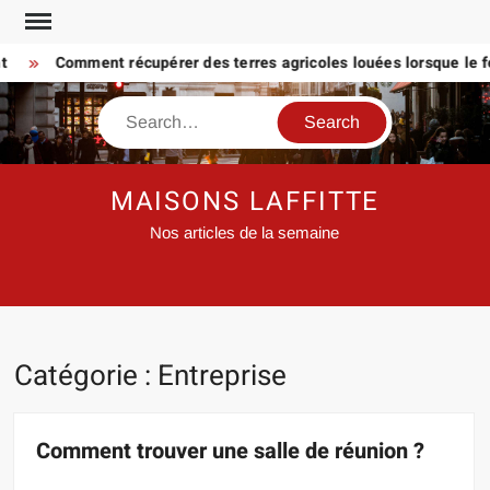
Skip
to
Comment récupérer des terres agricoles louées lorsque le fermi
content
Search
MAISONS LAFFITTE
Nos articles de la semaine
Catégorie :
Entreprise
Comment trouver une salle de réunion ?