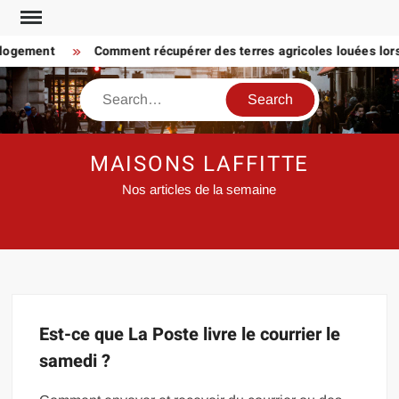
Skip
to
 logement
Comment récupérer des terres agricoles louées lorsq
content
Search
MAISONS LAFFITTE
Nos articles de la semaine
Est-ce que La Poste livre le courrier le
samedi ?