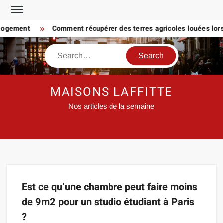
Skip
to
 logement
Comment récupérer des terres agricoles louées lorsq
content
Search
MAISONS LAFFITTE
Nos articles de la semaine
Est ce qu’une chambre peut faire moins
de 9m2 pour un studio étudiant à Paris
?