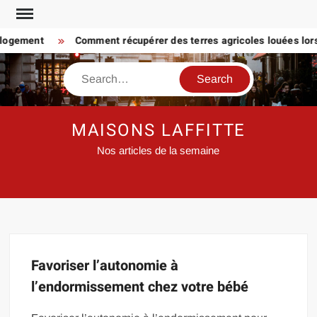
Skip
to
 logement
Comment récupérer des terres agricoles louées lorsq
content
Search
MAISONS LAFFITTE
Nos articles de la semaine
Favoriser l’autonomie à
l’endormissement chez votre bébé