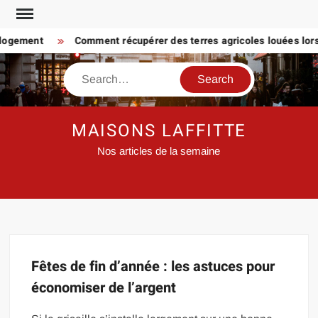
Skip
to
 logement
Comment récupérer des terres agricoles louées lorsq
content
Search
MAISONS LAFFITTE
Nos articles de la semaine
Fêtes de fin d’année : les astuces pour
économiser de l’argent