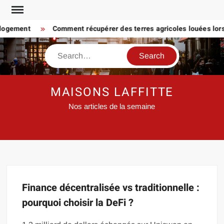
Skip
to
 logement
Comment récupérer des terres agricoles louées lorsq
content
Search
MAISONS LAFFITTE
Nos articles de la semaine
Finance décentralisée vs traditionnelle :
pourquoi choisir la DeFi ?