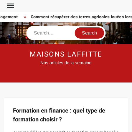
Skip
to
 logement
Comment récupérer des terres agricoles louées lorsq
content
Search
MAISONS LAFFITTE
Nos articles de la semaine
Formation en finance : quel type de
formation choisir ?