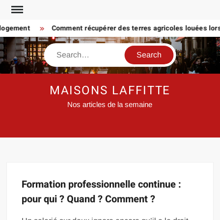
Skip
to
 logement
Comment récupérer des terres agricoles louées lorsq
content
Search
MAISONS LAFFITTE
Nos articles de la semaine
Formation professionnelle continue :
pour qui ? Quand ? Comment ?