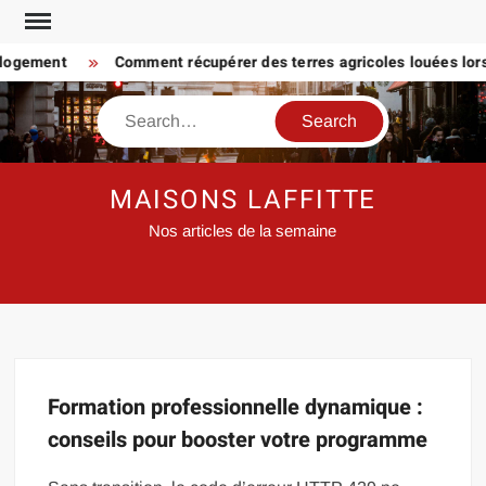
Skip
to
 logement
Comment récupérer des terres agricoles louées lorsq
content
Search
MAISONS LAFFITTE
Nos articles de la semaine
Formation professionnelle dynamique :
conseils pour booster votre programme