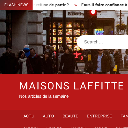
Skip
sque le fermier refuse de partir ?
FLASH NEWS
Faut-il faire confiance à i
to
content
Search
MAISONS LAFFITTE
Nos articles de la semaine
ACTU
AUTO
BEAUTÉ
ENTREPRISE
FAM