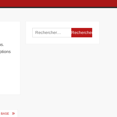
Rechercher :
us.
ptions
 BASE