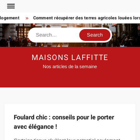
Skip
to
 logement
Comment récupérer des terres agricoles louées lorsq
content
Search
MAISONS LAFFITTE
Nos articles de la semaine
Foulard chic : conseils pour le porter
avec élégance !