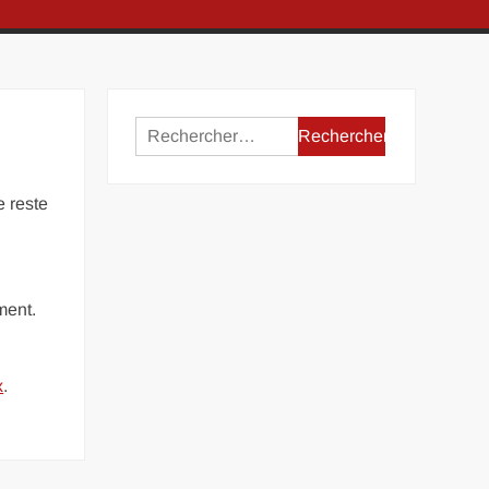
Rechercher :
e reste
ment.
x
.