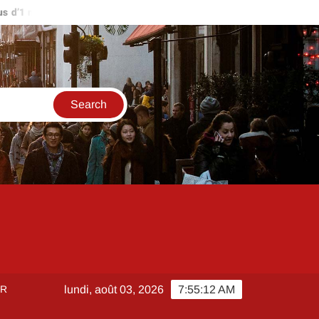
’1 million d’euros ?
Comment créer et sécuriser votre accès su
ER
lundi, août 03, 2026
7:55:12 AM