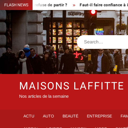
Skip
que le fermier refuse de partir ?
FLASH NEWS
Faut-il faire confiance à in
to
content
Search
MAISONS LAFFITTE
Nos articles de la semaine
ACTU
AUTO
BEAUTÉ
ENTREPRISE
FAM