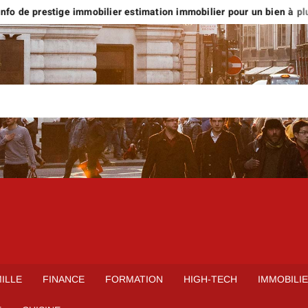
fo de prestige immobilier estimation immobilier pour un bien à plus d
ILLE
FINANCE
FORMATION
HIGH-TECH
IMMOBILI