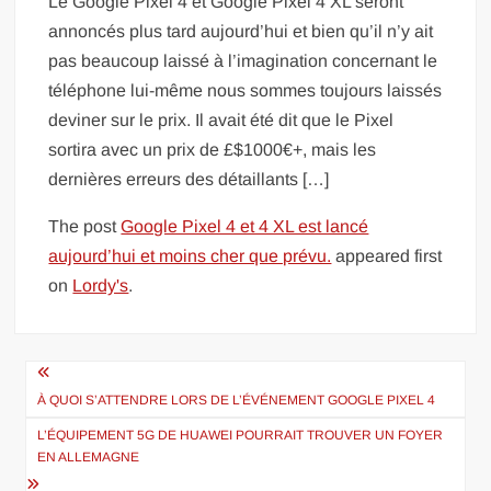
Le Google Pixel 4 et Google Pixel 4 XL seront
annoncés plus tard aujourd’hui et bien qu’il n’y ait
pas beaucoup laissé à l’imagination concernant le
téléphone lui-même nous sommes toujours laissés
deviner sur le prix. Il avait été dit que le Pixel
sortira avec un prix de £$1000€+, mais les
dernières erreurs des détaillants […]
The post
Google Pixel 4 et 4 XL est lancé
aujourd’hui et moins cher que prévu.
appeared first
on
Lordy's
.
Navigation
de
À QUOI S’ATTENDRE LORS DE L’ÉVÉNEMENT GOOGLE PIXEL 4
l’article
L’ÉQUIPEMENT 5G DE HUAWEI POURRAIT TROUVER UN FOYER
EN ALLEMAGNE