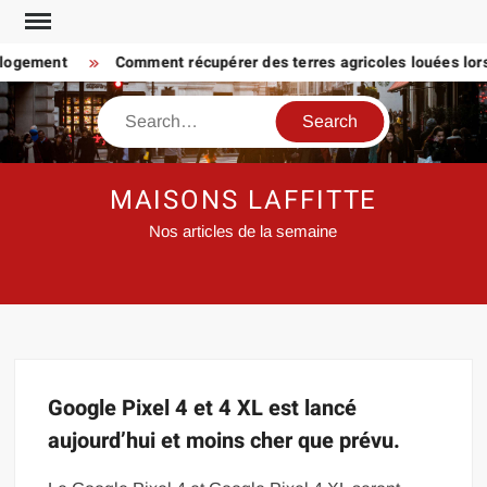
Skip
to
 logement
Comment récupérer des terres agricoles louées lorsq
content
Search
MAISONS LAFFITTE
Nos articles de la semaine
Google Pixel 4 et 4 XL est lancé
aujourd’hui et moins cher que prévu.