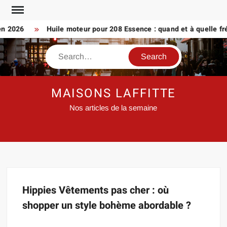
Skip
to
en 2026
Huile moteur pour 208 Essence : quand et à quelle fr
content
Search
MAISONS LAFFITTE
Nos articles de la semaine
Hippies Vêtements pas cher : où
shopper un style bohème abordable ?