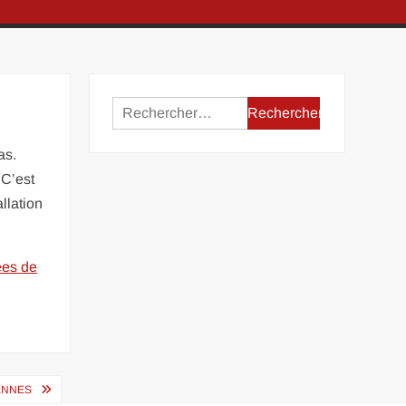
Rechercher :
as.
 C’est
llation
ées de
RENNES