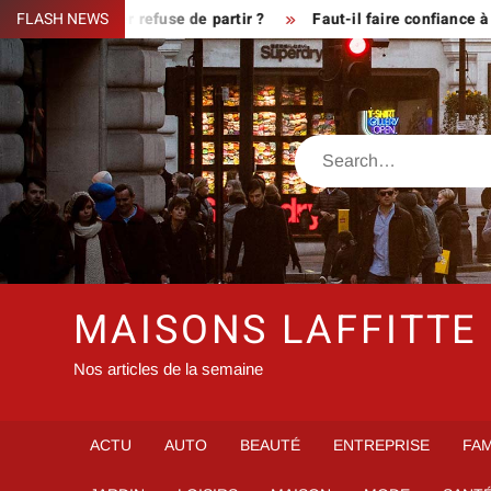
Skip
sque le fermier refuse de partir ?
FLASH NEWS
Faut-il faire confiance à i
to
content
Search
MAISONS LAFFITTE
Nos articles de la semaine
ACTU
AUTO
BEAUTÉ
ENTREPRISE
FAM