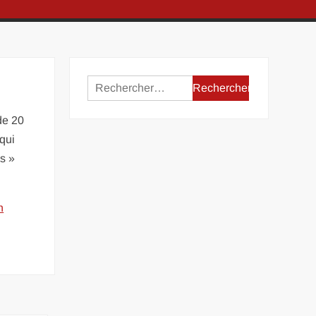
Rechercher :
de 20
 qui
es »
n