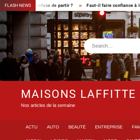
Skip
ue le fermier refuse de partir ?
FLASH NEWS
Faut-il faire confiance à inf
to
content
Search
MAISONS LAFFITTE
Nos articles de la semaine
ACTU
AUTO
BEAUTÉ
ENTREPRISE
FAM