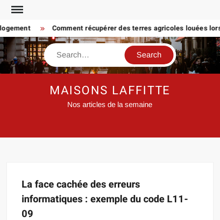
Skip
to
 logement
Comment récupérer des terres agricoles louées lorsq
content
Search
MAISONS LAFFITTE
Nos articles de la semaine
La face cachée des erreurs
informatiques : exemple du code L11-
09