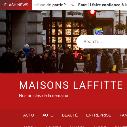
Skip
ue le fermier refuse de partir ?
FLASH NEWS
Faut-il faire confiance à inf
to
content
Search
MAISONS LAFFITTE
Nos articles de la semaine
ACTU
AUTO
BEAUTÉ
ENTREPRISE
FAM