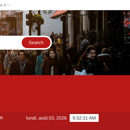
’1 million d’euros ?
Comment créer et sécuriser votre accès su
ER
lundi, août 03, 2026
9:32:31 AM