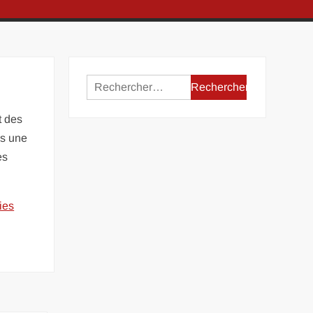
Rechercher :
t des
ns une
es
ies