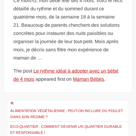
Ce mois-ci, mon bébé fête ses 4 mois. Voici le récit
détaillé du rythme et du sommeil durant ce
quatrième mois, de la semaine 18 à la semaine
21. Beaucoup de parents cherchent des solutions
concrètes pour instaurer des nuits paisibles ou
organiser la journée de leur tout-petit. Mois après
mois, je décris sans filtre mon expérience de
maman de …
The post
Le rythme idéal à adopter avec un bébé
de 4 mois
appeared first on
Maman Bébés
.
Navigation
de
ALIMENTATION VÉGÉTALIENNE : PEUT-ON INCLURE DU POULET
DANS SON RÉGIME ?
l’article
ÉCO-QUARTIER : COMMENT DEVENIR UN QUARTIER DURABLE
ET RESPONSABLE !