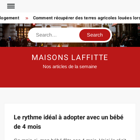
Skip
to
 logement
Comment récupérer des terres agricoles louées lorsq
content
Search
MAISONS LAFFITTE
Nos articles de la semaine
Le rythme idéal à adopter avec un bébé
de 4 mois