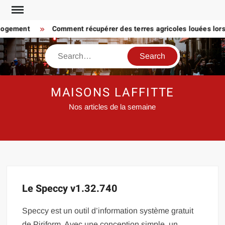
Skip
to
 logement
Comment récupérer des terres agricoles louées lorsq
content
Search
MAISONS LAFFITTE
Nos articles de la semaine
Le Speccy v1.32.740
Speccy est un outil d’information système gratuit
de Piriform. Avec une conception simple, un