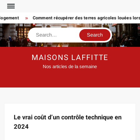
Skip
to
 logement
Comment récupérer des terres agricoles louées lorsq
content
Search
MAISONS LAFFITTE
Nos articles de la semaine
Le vrai coût d’un contrôle technique en
2024