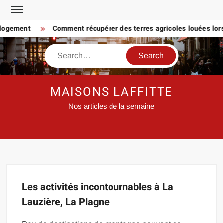
Skip
to
 logement
Comment récupérer des terres agricoles louées lorsq
content
Search
MAISONS LAFFITTE
Nos articles de la semaine
Les activités incontournables à La
Lauzière, La Plagne