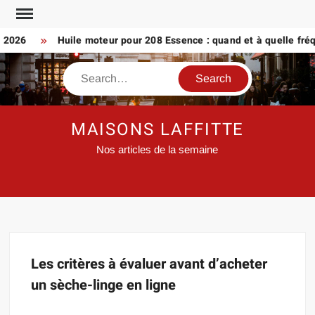
Skip
to
n 2026
Huile moteur pour 208 Essence : quand et à quelle fré
content
Search
MAISONS LAFFITTE
Nos articles de la semaine
Les critères à évaluer avant d’acheter
un sèche-linge en ligne