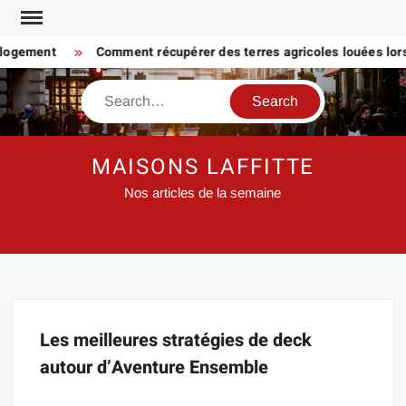
Skip
to
 logement
Comment récupérer des terres agricoles louées lorsq
content
Search
MAISONS LAFFITTE
Nos articles de la semaine
Les meilleures stratégies de deck
autour d’Aventure Ensemble