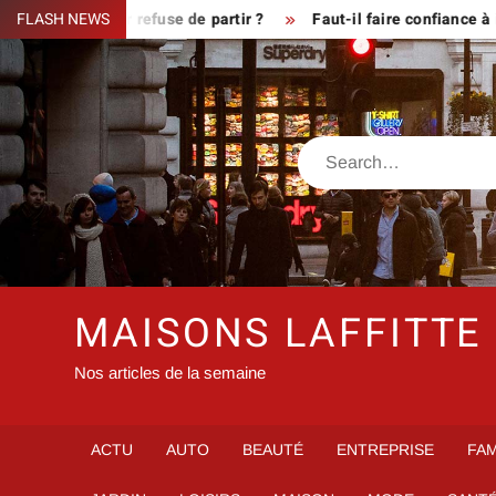
Skip
que le fermier refuse de partir ?
FLASH NEWS
Faut-il faire confiance à i
to
content
Search
MAISONS LAFFITTE
Nos articles de la semaine
ACTU
AUTO
BEAUTÉ
ENTREPRISE
FAM