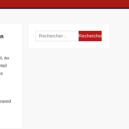
Rechercher :
en
t, au
tail
ns
eared