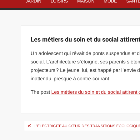
JARDIN
LOISIRS
MAISON
MODE
SANT
Les métiers du soin et du social attiren
Un adolescent qui rêvait de ponts suspendus et d
social. L’architecture s’éloigne, ses parents s’ét
projecteurs ? Le jeune, lui, est happé par l’envie 
inattendu, presque à contre-courant …
The post
Les métiers du soin et du social attirent
Navigation
L’ÉLECTRICITÉ AU CŒUR DES TRANSITIONS ÉCOLOGIQ
de