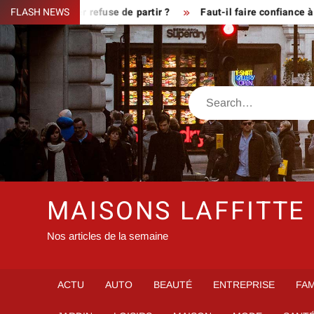
Skip
sque le fermier refuse de partir ?
FLASH NEWS
Faut-il faire confiance à i
to
content
Search
MAISONS LAFFITTE
Nos articles de la semaine
ACTU
AUTO
BEAUTÉ
ENTREPRISE
FAM