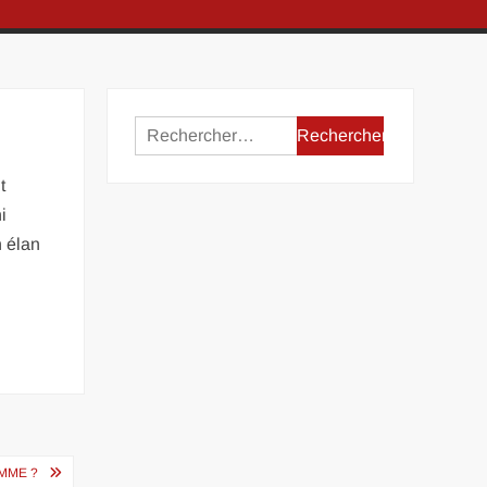
Rechercher :
t
i
n élan
MME ?