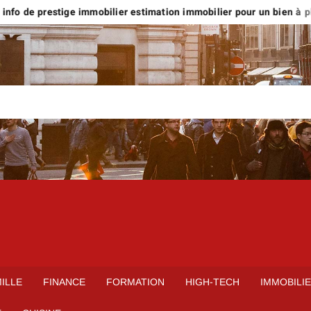
nfo de prestige immobilier estimation immobilier pour un bien à plus 
ILLE
FINANCE
FORMATION
HIGH-TECH
IMMOBILI