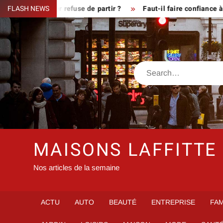
Skip
sque le fermier refuse de partir ?
FLASH NEWS
Faut-il faire confiance à i
to
content
Search
MAISONS LAFFITTE
Nos articles de la semaine
ACTU
AUTO
BEAUTÉ
ENTREPRISE
FAM