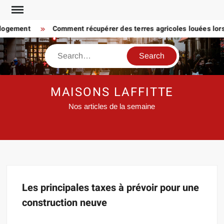
Skip
to
 logement
Comment récupérer des terres agricoles louées lorsq
content
Search
MAISONS LAFFITTE
Nos articles de la semaine
Les principales taxes à prévoir pour une
construction neuve