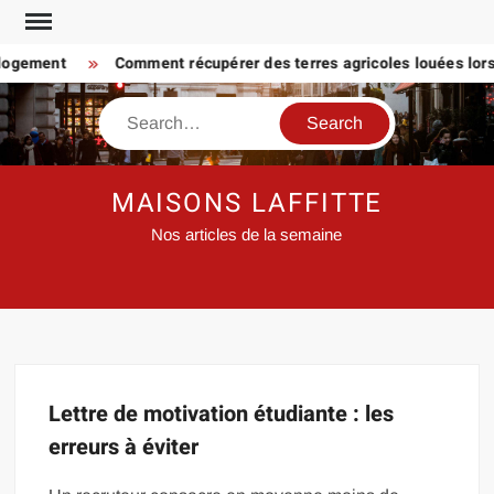
Skip
to
 logement
Comment récupérer des terres agricoles louées lorsq
content
Search
MAISONS LAFFITTE
Nos articles de la semaine
Lettre de motivation étudiante : les
erreurs à éviter