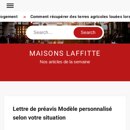
Skip
to
 logement
Comment récupérer des terres agricoles louées lorsq
content
Search
MAISONS LAFFITTE
Nos articles de la semaine
Lettre de préavis Modèle personnalisé
selon votre situation