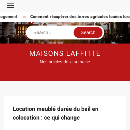
Skip
to
 logement
Comment récupérer des terres agricoles louées lorsq
content
Search
MAISONS LAFFITTE
Nos articles de la semaine
Location meublé durée du bail en
colocation : ce qui change