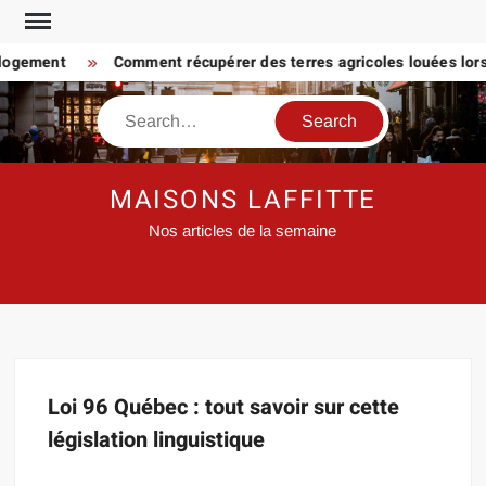
Skip
to
 logement
Comment récupérer des terres agricoles louées lorsq
content
Search
MAISONS LAFFITTE
Nos articles de la semaine
Loi 96 Québec : tout savoir sur cette
législation linguistique