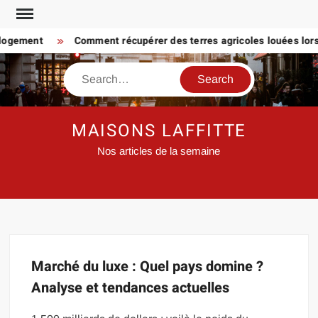
Skip
to
 logement
Comment récupérer des terres agricoles louées lorsq
content
Search
MAISONS LAFFITTE
Nos articles de la semaine
Marché du luxe : Quel pays domine ?
Analyse et tendances actuelles