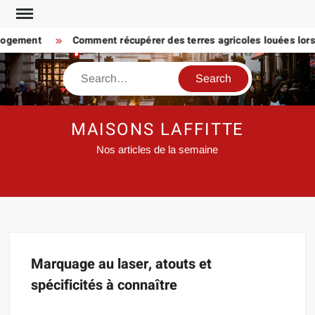
Skip
to
 logement
Comment récupérer des terres agricoles louées lorsq
content
Search
MAISONS LAFFITTE
Nos articles de la semaine
Marquage au laser, atouts et
spécificités à connaître