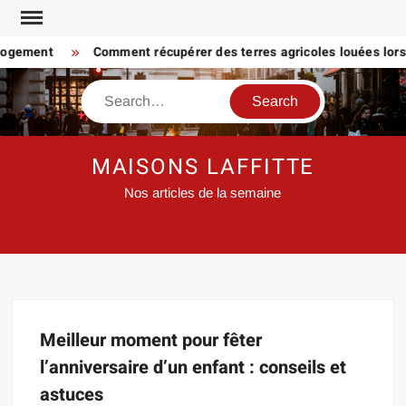
Skip
to
logement
Comment récupérer des terres agricoles louées lorsq
content
Search
MAISONS LAFFITTE
Nos articles de la semaine
Meilleur moment pour fêter
l’anniversaire d’un enfant : conseils et
astuces