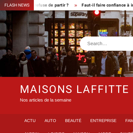
Skip
ue le fermier refuse de partir ?
FLASH NEWS
Faut-il faire confiance à inf
to
content
Search
MAISONS LAFFITTE
Nos articles de la semaine
ACTU
AUTO
BEAUTÉ
ENTREPRISE
FAM