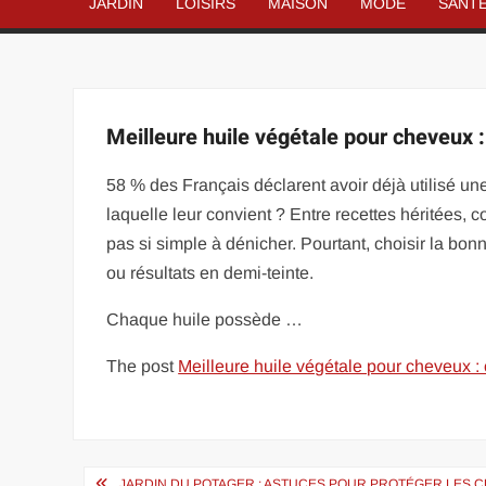
JARDIN
LOISIRS
MAISON
MODE
SANT
Meilleure huile végétale pour cheveux 
58 % des Français déclarent avoir déjà utilisé u
laquelle leur convient ? Entre recettes héritées, co
pas si simple à dénicher. Pourtant, choisir la bon
ou résultats en demi-teinte.
Chaque huile possède …
The post
Meilleure huile végétale pour cheveux :
Navigation
JARDIN DU POTAGER : ASTUCES POUR PROTÉGER LES 