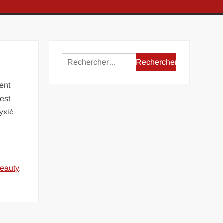
Rechercher :
ent
’est
hyxié
eauty
.