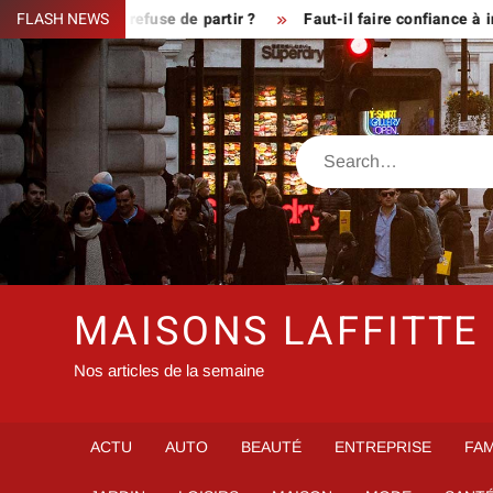
Skip
ue le fermier refuse de partir ?
FLASH NEWS
Faut-il faire confiance à inf
to
content
Search
MAISONS LAFFITTE
Nos articles de la semaine
ACTU
AUTO
BEAUTÉ
ENTREPRISE
FAM