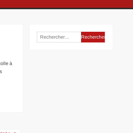
Rechercher :
colle à
es